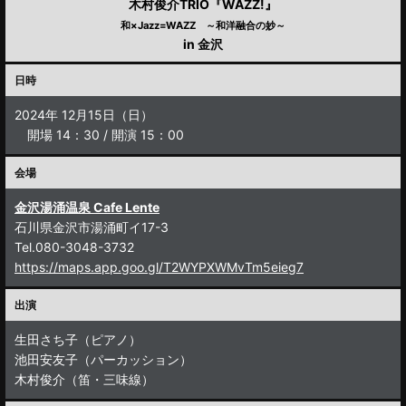
木村俊介TRIO『WAZZ!』
和×Jazz=WAZZ ～和洋融合の妙～
in 金沢
日時
2024年 12月15日（日）
開場 14：30 / 開演 15：00
会場
金沢湯涌温泉 Cafe Lente
石川県金沢市湯涌町イ17-3
Tel.080-3048-3732
https://maps.app.goo.gl/T2WYPXWMvTm5eieg7
出演
生田さち子（ピアノ）
池田安友子（パーカッション）
木村俊介（笛・三味線）