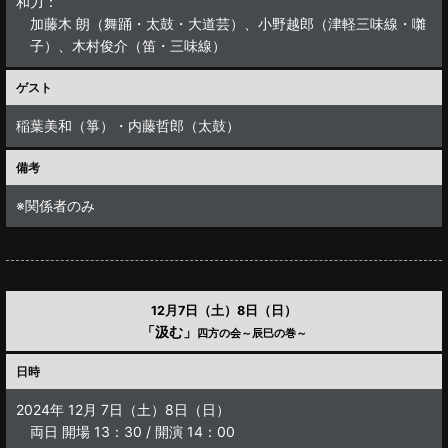
和力：
加藤木 朗（舞踊・太鼓・大道芸）、小野越郎（津軽三味線・囃
子）、木村俊介（笛・三味線）
ゲスト
稲葉美和（箏）・内藤哲郎（太鼓）
備考
※関係者のみ
12月7日（土）8日（日）
「汲む」
四方の会～辰巳の巻～
日時
2024年 12月 7日（土）8日（日）
両日 開場 13：30 / 開演 14：00