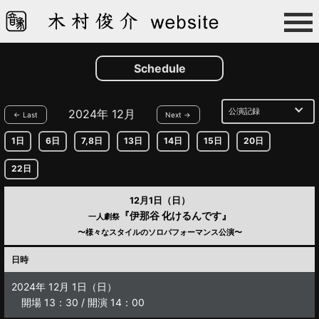
Schedule
2024年 12月
← Last
Next →
1日
6日
7,8日
13日
14日
15日
20日
22日
12月1日（日）
『伊那谷 化けるんです』
一人劇祭
〜様々なスタイルのソロパフォーマンス公演〜
日時
2024年 12月 1日（日）
開場 13：30 / 開演 14：00