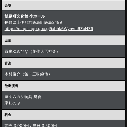
会場
飯島町文化館 小ホール
長野県上伊那郡飯島町飯島2489
https://maps.app.goo.gl/iabhk6WynVm6ZoNZ9
出演
百鬼ゆめひな（創作人形神楽）
音楽
木村俊介（笛・三味線他）
他出演者
劇団ムカシ玩具 舞香
東しのぶ
料金
前売 3,000円 / 当日 3,500円