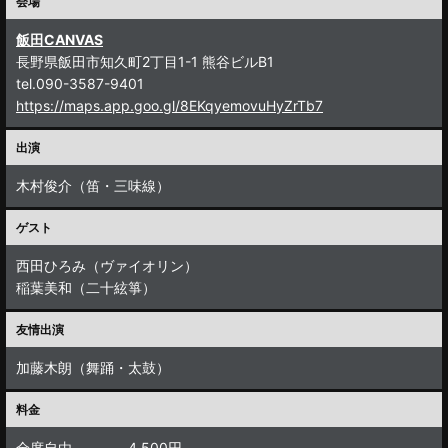
会場
飯田CANVAS
長野県飯田市知久町2丁目1-1 熊谷ビルB1
tel.090-3587-9401
https://maps.app.goo.gl/8EKqyemovuHyZrTb7
出演
木村俊介（笛・三味線）
ゲスト
西田ひろみ（ヴァイオリン）
稲葉美和（二十絃箏）
友情出演
加藤木朗（舞踊・太鼓）
料金
全席自由 4,500円