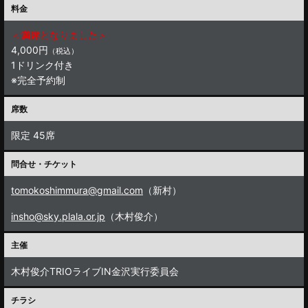
料金
＜満席となりました＞
4,000円
（税込）
1ドリンク付き
※完全予約制
席数
限定 45席
問合せ・チケット
tomokoshimmura@gmail.com
（新村）
insho@sky.plala.or.jp
（木村俊介）
主催
木村俊介TRIOライブIN金沢実行委員会
チラシ