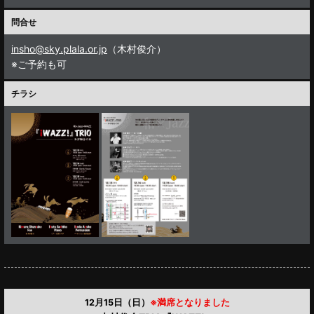
問合せ
insho@sky.plala.or.jp
（木村俊介）
※ご予約も可
チラシ
12月15日（日）
※満席となりました