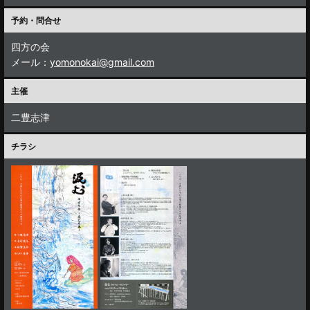
予約・問合せ
四方の会
メール：
yomonokai@gmail.com
主催
二豊志津
チラシ