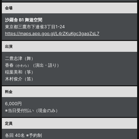
会場
沙羅舎 B1 舞遊空間
東京都三鷹市下連雀3丁目1-24
https://maps.app.goo.gl/L4rZKuKgc3gaqZsL7
出演
二豊志津（舞）
香春
（演出・語り）
（かわら）
稲葉美和（箏）
木村俊介（笛）
料金
6,000円
※当日受付払い（現金のみ）
定員
各回 40名 ※予約制