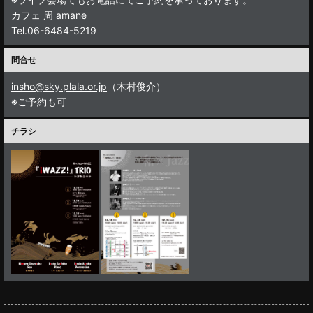
カフェ 周 amane
Tel.06-6484-5219
問合せ
insho@sky.plala.or.jp
（木村俊介）
※ご予約も可
チラシ