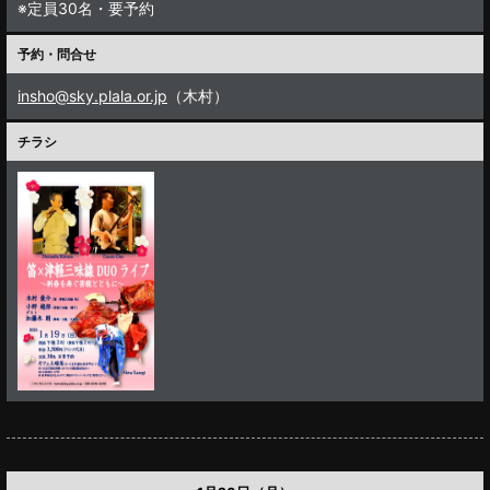
※定員30名・要予約
予約・問合せ
insho@sky.plala.or.jp
（木村）
チラシ