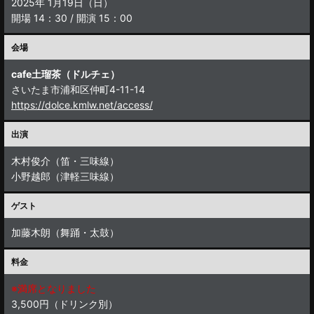
2025年 1月19日（日）
開場 14：30 / 開演 15：00
会場
cafe土瑠茶（ドルチェ）
さいたま市浦和区仲町4-11-14
https://dolce.kmlw.net/access/
出演
木村俊介（笛・三味線）
小野越郎（津軽三味線）
ゲスト
加藤木朗（舞踊・太鼓）
料金
※満席となりました
3,500円（ドリンク別）