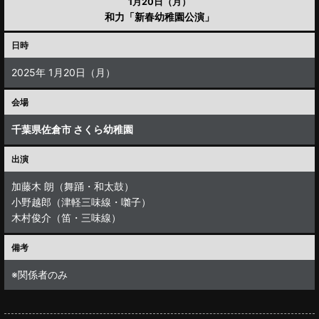
1月20日（月）
和力「新春幼稚園公演」
日時
2025年 1月20日（月）
会場
千葉県佐倉市 さくら幼稚園
出演
加藤木 朗（舞踊・和太鼓）
小野越郎（津軽三味線・囃子）
木村俊介（笛・三味線）
備考
※関係者のみ