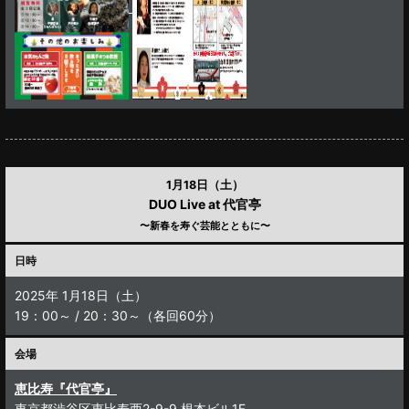
1月18日（土）
DUO Live at 代官亭
〜新春を寿ぐ芸能とともに〜
日時
2025年 1月18日（土）
19：00～ / 20：30～（各回60分）
会場
恵比寿『代官亭』
東京都渋谷区恵比寿西2-9-9 根本ビル1F