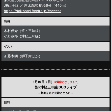
JR山手線 ／ 恵比寿駅 徒歩6分（440m）
https://daikantei.foodre.jp/#access
出演
木村俊介（笛・三味線）
小野越郎（津軽三味線）
ゲスト
加藤木朗（獅子舞ほか）
1月19日（日）
※満席となりました
笛×津軽三味線 DUOライブ
～新春を寿ぐ芸能とともに～
日時