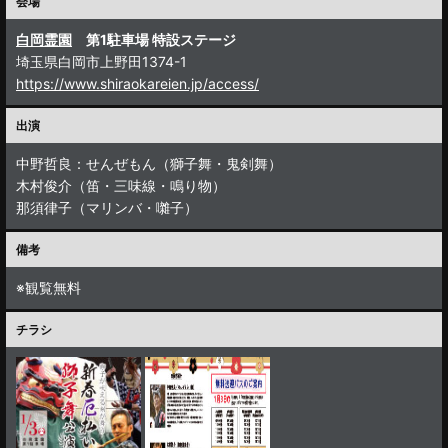
会場
白岡霊園
第1駐車場 特設ステージ
埼玉県白岡市上野田1374-1
https://www.shiraokareien.jp/access/
出演
中野哲良：せんぜもん（獅子舞・鬼剣舞）
木村俊介（笛・三味線・鳴り物）
那須律子（マリンバ・囃子）
備考
※観覧無料
チラシ