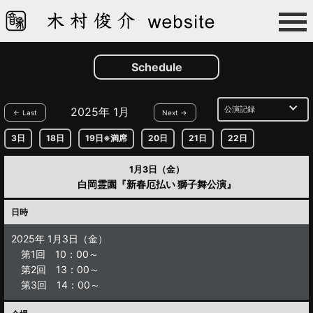
Schedule
2025年 1月
← Last
Next →
3日
18日
19日※満席
20日
21日
22日
1月3日（金）
白岡霊園『新春厄払い 獅子舞公演』
日時
2025年 1月3日（金）
第1回 10：00～
第2回 13：00～
第3回 14：00～