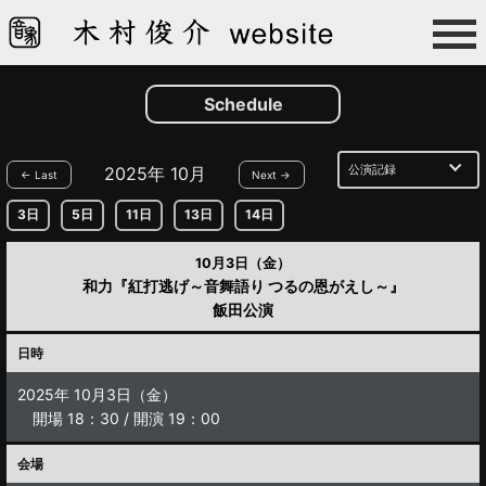
Schedule
2025年 10月
← Last
Next →
3日
5日
11日
13日
14日
10月3日（金）
和力『紅打逃げ～音舞語り つるの恩がえし～』
飯田公演
日時
2025年 10月3日（金）
開場 18：30 / 開演 19：00
会場