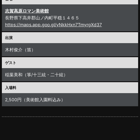
志賀高原ロマン美術館
長野県下高井郡山ノ内町平穏１４６５
https://maps.app.goo.gl/yNkkHxn7TmyrgXd37
出演
木村俊介（笛）
ゲスト
稲葉美和（箏/十三絃・二十絃）
入場料
2,500円（美術館入園料込み）