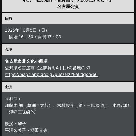
名古屋公演
日時
2025年 10月5日（日）
開場 16：30 / 開演 17：00
会場
名古屋市北文化小劇場
愛知県名古屋市北区志賀町4丁目60番地の31
https://maps.app.goo.gl/pSszNzYEeLdgcr9e6
出演
＜和力＞
加藤木 朗（舞踊・太鼓）、木村俊介（笛・三味線他）、小野越郎
（津軽三味線他）
後援・囃子
平澤久美子・櫻田真央