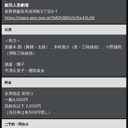
飯田人形劇場
長野県飯田市高羽町5丁目5-1
https://maps.app.goo.gl/1MGh2BXUVJ5p43LK6
出演
＜和力＞
加藤木 朗（舞踊・太鼓）、木村俊介（笛・三味線他）、小野越郎
（津軽三味線他）
後援・囃子
平澤久美子・櫻田真央
料金
全席指定 前売り
一般4,000円
高校生以下 2,000円
（当日券は各500円増し）
ご予約・問合せ