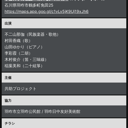
石川県羽咋市鶴多町免田25
https://maps.app.goo.gl/c1vLv5jK9Uj19xJh6
出演
不二山那伽（民族楽器・歌他）
村田香織（歌）
山田ゆかり（ピアノ）
李彩霞（二胡）
木村俊介（笛・三味線）
稲葉美和（二十絃箏）
主催
共助プロジェクト
協力
羽咋市立羽咋公民館 / 羽咋日中友好美術館
チラシ