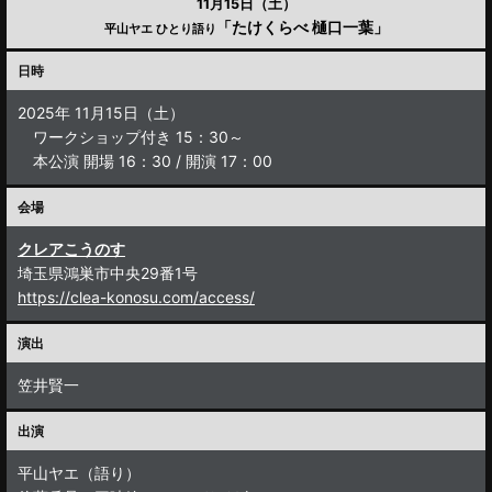
11月15日（土）
「たけくらべ 樋口一葉」
平山ヤエ ひとり語り
日時
2025年 11月15日（土）
ワークショップ付き 15：30～
本公演 開場 16：30 / 開演 17：00
会場
クレアこうのす
埼玉県鴻巣市中央29番1号
https://clea-konosu.com/access/
演出
笠井賢一
出演
平山ヤエ（語り）