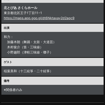
北とぴあ さくらホール
東京都北区王子1丁目11−1
https://maps.app.goo.gl/dt6Nktaxay2d2aqc9
出演
和力：
加藤木朗（舞踊・太鼓・大道芸）
木村俊介（笛・三味線）
小野越郎（津軽三味線・囃子）
ゲスト
稲葉美和（十三絃箏・二十絃箏）
備考
※関係者のみ