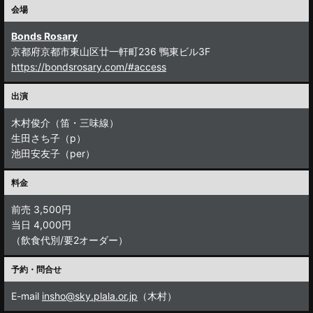
会場
Bonds Rosary
京都府京都市東山区廿一軒町236 鴨東ビル3F
https://bondsrosary.com/#access
出演
木村俊介（笛・三味線）
生田さち子（p）
池田安友子（per）
料金
前売 3,500円
当日 4,000円
（飲食代別/要2オーダー）
予約・問合せ
E-mail
insho@sky.plala.or.jp
（木村）