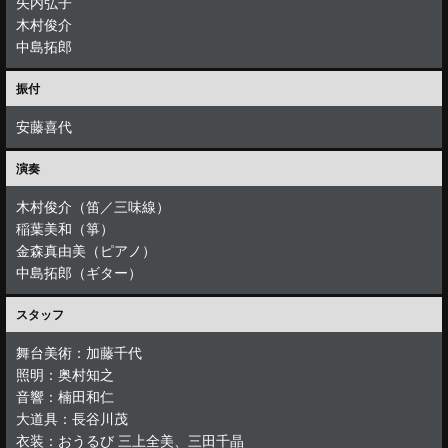
矢内弘子
木村俊介
中島拓郎
振付
安藤喜代
演奏
木村俊介（笛／三味線）
稲葉美和（箏）
金森真由美（ピアノ）
中島拓郎（ギター）
スタッフ
舞台美術：加藤千代
照明：奥村知之
音響：楠田和仁
大道具：長谷川茂
衣装：おうるび 三上全美、三田千晶