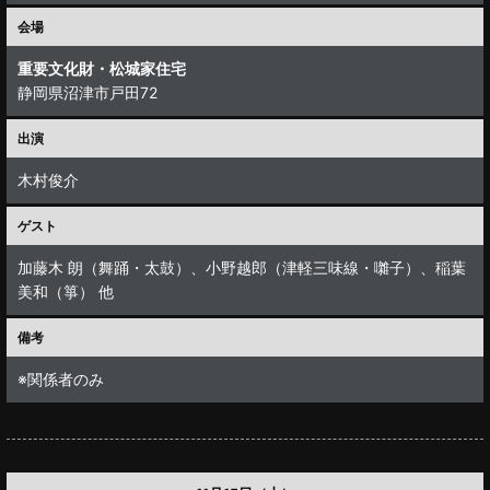
会場
重要文化財・松城家住宅
静岡県沼津市戸田72
出演
木村俊介
ゲスト
加藤木 朗（舞踊・太鼓）、小野越郎（津軽三味線・囃子）、稲葉
美和（箏） 他
備考
※関係者のみ