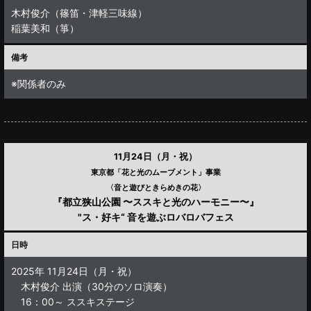
木村俊介（篠笛・津軽三味線）
稲葉美和（箏）
備考
※関係者のみ
11月24日（月・祝）
東京都「花と光のムーブメント」事業
〈音と遊びときらめきの花〉
『都立狭山公園 〜ススキと光のハーモニー〜』
"ス・好キ“ 音を遊ぶロバロバフェス
日時
2025年 11月24日（月・祝）
木村俊介 出演（30分のソロ演奏）
16：00～ ススキステージ