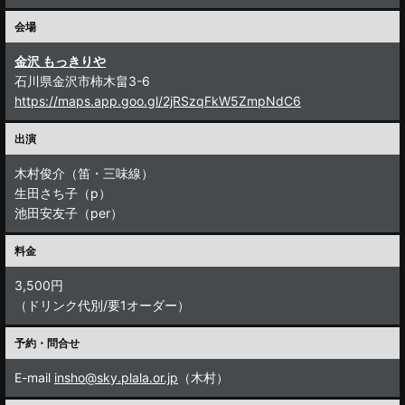
会場
金沢 もっきりや
石川県金沢市柿木畠3-6
https://maps.app.goo.gl/2jRSzqFkW5ZmpNdC6
出演
木村俊介（笛・三味線）
生田さち子（p）
池田安友子（per）
料金
3,500円
（ドリンク代別/要1オーダー）
予約・問合せ
E-mail
insho@sky.plala.or.jp
（木村）